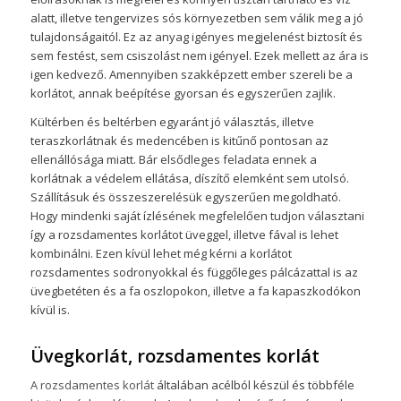
alatt, illetve tengervizes sós környezetben sem válik meg a jó
tulajdonságaitól. Ez az anyag igényes megjelenést biztosít és
sem festést, sem csiszolást nem igényel. Ezek mellett az ára is
igen kedvező. Amennyiben szakképzett ember szereli be a
korlátot, annak beépítése gyorsan és egyszerűen zajlik.
Kültérben és beltérben egyaránt jó választás, illetve
teraszkorlátnak és medencében is kitűnő pontosan az
ellenállósága miatt. Bár elsődleges feladata ennek a
korlátnak a védelem ellátása, díszítő elemként sem utolsó.
Szállításuk és összeszerelésük egyszerűen megoldható.
Hogy mindenki saját ízlésének megfelelően tudjon választani
így a rozsdamentes korlátot üveggel, illetve fával is lehet
kombinálni. Ezen kívül lehet még kérni a korlátot
rozsdamentes sodronyokkal és függőleges pálcázattal is az
üvegbetéten és a fa oszlopokon, illetve a fa kapaszkodókon
kívül is.
Üvegkorlát, rozsdamentes korlát
A rozsdamentes korlát
általában acélból készül és többféle