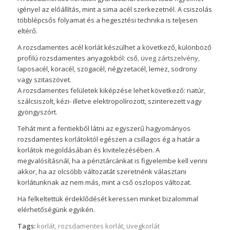
igényel az előállítás, mint a sima acél szerkezetnél. A csiszolás
többlépcsős folyamat és a hegesztési technika is teljesen
eltérő.
A rozsdamentes acél korlát készülhet a következő, különböző
profilú rozsdamentes anyagokból: cső
, üveg zártszelvény,
laposacél, köracél, szögacél, négyzetacél, lemez, sodrony
vagy szitaszövet.
A rozsdamentes felületek kiképzése lehet következő: natúr,
szálcsiszolt, kézi- illetve elektropolírozott, szinterezett vagy
gyöngyszórt.
Tehát mint a fentiekből látni az egyszerű hagyományos
rozsdamentes korlátoktól egészen a csillagos ég a határ a
korlátok megoldásában és kivitelezésében. A
megvalósításnál, ha a pénztárcánkat is figyelembe kell venni
akkor, ha az olcsóbb változatát szeretnénk választani
korlátunknak az nem más, mint a cső oszlopos változat.
Ha felkeltettük érdeklődését keressen minket bizalommal
elérhetőségünk egyikén.
Tags:
korlát
,
rozsdamentes korlát
,
üvegkorlát