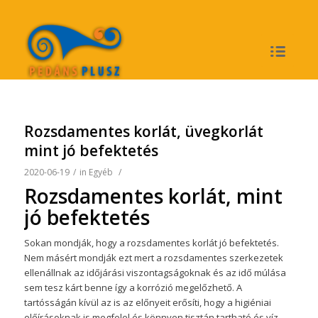
Rozsdamentes korlát, üvegkorlát
mint jó befektetés
2020-06-19
/
in
Egyéb
/
Rozsdamentes korlát, mint
jó befektetés
Sokan mondják, hogy a rozsdamentes korlát jó befektetés.
Nem másért mondják ezt mert a rozsdamentes szerkezetek
ellenállnak az időjárási viszontagságoknak és az idő múlása
sem tesz kárt benne így a korrózió megelőzhető. A
tartósságán kívül az is az előnyeit erősíti, hogy a higiéniai
előírásoknak is megfelel és könnyen tisztán tartható és víz