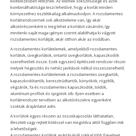
kivitelezésben léteznek. Az elemek sokszínűsége és azok
kombinálhatósága teszi lehetővé, hogy a korlát minden
környezethez esztétikailag alkalmazkodjon. A rozsdamentes
korlátrendszernek sok alkotóeleme van, így akár
alkotórészenként is meg lehet a korlátot vásárolni, így
mindenki saját maga igényei szerint alakíthatja ki vágyott
rozsdamentes korlátját, akár otthon akár az irodában.
A rozsdamentes korlátelemek, amelyekből rozsdamentes
korlátok, üvegkorlátok, öntartó üvegkorlátok, kapaszkodók
szerelhetőek össze. Ezek egyszerű építészeti rendszer részei
melyek hegesztés és nehéz javítások nélkül összeszerelhető.
A rozsdamentes korlátelemek a rozsdamentes üvegtartók,
kapaszkodótartók, keresztrúdtartók, könyökök, rögzítők,
végzárók, fa és rozsdamentes kapaszkodók, toldók,
alumínium profilok és spigotok stb. Ilyen esetben a
korlátrendszer tervében az alkotórészekre egyenként
szoktak árajánlatot adni.
A
korlát
ok egyes részein az összekapcsolás láthatatlan,
illesztett vagy rejtett kötéssel van megoldva attól függően mik
a lehetőségek.
A rozsdamentes korlátok gyártásánál sokkal több figyelmet