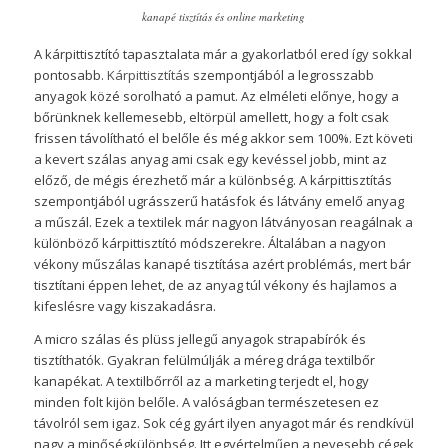
kanapé tisztítás és online marketing
A kárpittisztító tapasztalata már a gyakorlatból ered így sokkal
pontosabb.
Kárpittisztítás
szempontjából a legrosszabb
anyagok közé sorolható a pamut. Az elméleti előnye, hogy a
bőrünknek kellemesebb, eltörpül amellett, hogy a folt csak
frissen távolítható el belőle és még akkor sem 100%. Ezt követi
a kevert szálas anyag ami csak egy kevéssel jobb, mint az
előző, de mégis érezhető már a különbség. A kárpittisztítás
szempontjából ugrásszerű hatásfok és látvány emelő anyag
a műszál. Ezek a textilek már nagyon látványosan reagálnak a
különböző kárpittisztító módszerekre. Általában a nagyon
vékony műszálas kanapé tisztítása azért problémás, mert bár
tisztítani éppen lehet, de az anyag túl vékony és hajlamos a
kifeslésre vagy kiszakadásra.
A micro szálas és plüss jellegű anyagok strapabírók és
tisztíthatók. Gyakran felülmúlják a méreg drága textilbőr
kanapékat. A textilbőrről az a marketing terjedt el, hogy
minden folt kijön belőle. A valóságban természetesen ez
távolról sem igaz. Sok cég gyárt ilyen anyagot már és rendkívül
nagy a minőségkülönbség. Itt egyértelműen a nevesebb cégek