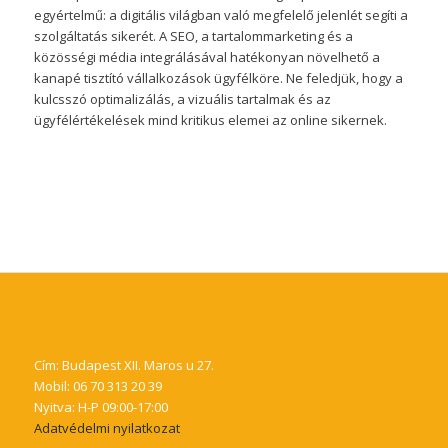
egyértelmű: a digitális világban való megfelelő jelenlét segíti a
szolgáltatás sikerét. A SEO, a tartalommarketing és a
közösségi média integrálásával hatékonyan növelhető a
kanapé tisztító vállalkozások ügyfélköre. Ne feledjük, hogy a
kulcsszó optimalizálás, a vizuális tartalmak és az
ügyfélértékelések mind kritikus elemei az online sikernek.
Cím: Budapest XII. Maros u 27.
Mobil: 06 70 313 20 39
Nyitva: H-P 09:00-17:00
Adatvédelmi nyilatkozat