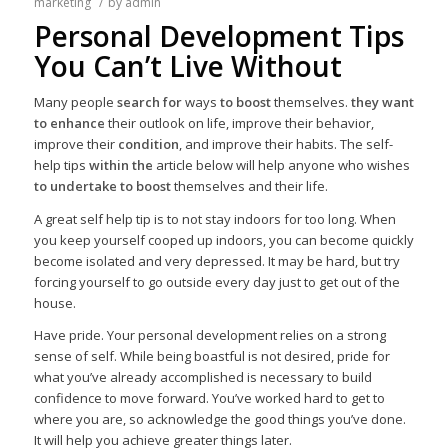
marketing
/
by
admin
Personal Development Tips
You Can’t Live Without
Many people
search for
ways
to boost
themselves.
they want
to enhance
their outlook on life, improve their behavior,
improve their
condition
, and improve their habits. The self-
help tips
within the
article below will help anyone who wishes
to undertake
to boost
themselves and their life.
A great self help tip is to not stay indoors for too long. When
you keep yourself cooped up indoors, you can become quickly
become isolated and very depressed. It may be hard, but try
forcing yourself to go outside every day just to get out of the
house.
Have pride. Your personal development relies on a strong
sense of self. While being boastful is not desired, pride for
what you’ve already accomplished is necessary to build
confidence to move forward. You’ve worked hard to get to
where you are, so acknowledge the good things you’ve done.
It will help you achieve greater things later.