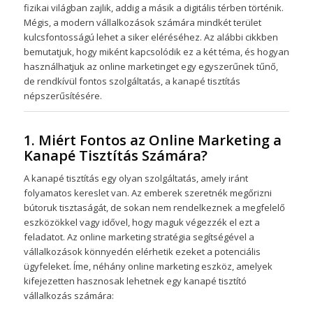
fizikai világban zajlik, addig a másik a digitális térben történik.
Mégis, a modern vállalkozások számára mindkét terület
kulcsfontosságú lehet a siker eléréséhez. Az alábbi cikkben
bemutatjuk, hogy miként kapcsolódik ez a két téma, és hogyan
használhatjuk az online marketinget egy egyszerűnek tűnő,
de rendkívül fontos szolgáltatás, a kanapé tisztítás
népszerűsítésére.
1. Miért Fontos az Online Marketing a
Kanapé Tisztítás Számára?
A kanapé tisztítás egy olyan szolgáltatás, amely iránt
folyamatos kereslet van. Az emberek szeretnék megőrizni
bútoruk tisztaságát, de sokan nem rendelkeznek a megfelelő
eszközökkel vagy idővel, hogy maguk végezzék el ezt a
feladatot. Az online marketing stratégia segítségével a
vállalkozások könnyedén elérhetik ezeket a potenciális
ügyfeleket. Íme, néhány online marketing eszköz, amelyek
kifejezetten hasznosak lehetnek egy kanapé tisztító
vállalkozás számára: