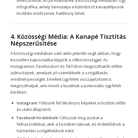
emészthetők, és jól működnek a közösségi médiában. Egy
infografika, amely bemutatja a különböző kanapétípusok
tisztítási módszereit, hatékony lehet.
4. Közösségi Média: A Kanapé Tisztítás
Népszerűsítése
A közösségi médiában való aktív jelenlét segít abban, hogy
közvetlen kapcsolatba lépjünk a célközönséggel. Az
Instagramon, Facebookon és TikTokon megoszthatók előtte-
utána képek, amelyek jól szemléltetik a szolgáltatás
eredményességét. Emellett ügyfelek visszajelzéseit is
megoszthatjuk, ami növeli a bizalmat a potenciális ügyfelek
körében.
Instagram:
Töltsünk fel látványos képeket a tisztítás előtti
és utáni állapotról.
Facebook hirdetések:
Célozzuk meg azokat a
felhasználókat, akik a közelben laknak, és érdeklődnek a
háztartási szolgáltatások iránt.