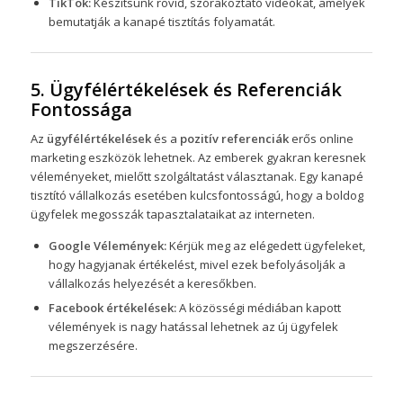
TikTok:
Készítsünk rövid, szórakoztató videókat, amelyek
bemutatják a kanapé tisztítás folyamatát.
5. Ügyfélértékelések és Referenciák
Fontossága
Az
ügyfélértékelések
és a
pozitív referenciák
erős online
marketing eszközök lehetnek. Az emberek gyakran keresnek
véleményeket, mielőtt szolgáltatást választanak. Egy kanapé
tisztító vállalkozás esetében kulcsfontosságú, hogy a boldog
ügyfelek megosszák tapasztalataikat az interneten.
Google Vélemények:
Kérjük meg az elégedett ügyfeleket,
hogy hagyjanak értékelést, mivel ezek befolyásolják a
vállalkozás helyezését a keresőkben.
Facebook értékelések:
A közösségi médiában kapott
vélemények is nagy hatással lehetnek az új ügyfelek
megszerzésére.