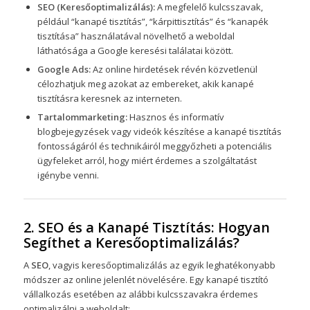
SEO (Keresőoptimalizálás):
A megfelelő kulcsszavak,
például “kanapé tisztítás”, “kárpittisztítás” és “kanapék
tisztítása” használatával növelhető a weboldal
láthatósága a Google keresési találatai között.
Google Ads:
Az online hirdetések révén közvetlenül
célozhatjuk meg azokat az embereket, akik kanapé
tisztításra keresnek az interneten.
Tartalommarketing:
Hasznos és informatív
blogbejegyzések vagy videók készítése a kanapé tisztítás
fontosságáról és technikáiról meggyőzheti a potenciális
ügyfeleket arról, hogy miért érdemes a szolgáltatást
igénybe venni.
2. SEO és a Kanapé Tisztítás: Hogyan
Segíthet a Keresőoptimalizálás?
A
SEO
, vagyis keresőoptimalizálás az egyik leghatékonyabb
módszer az online jelenlét növelésére. Egy kanapé tisztító
vállalkozás esetében az alábbi kulcsszavakra érdemes
optimalizálni a weboldalt: