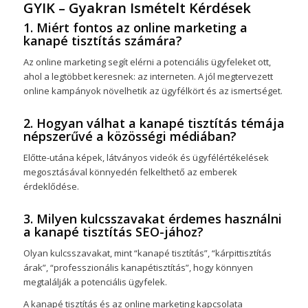
GYIK – Gyakran Ismételt Kérdések
1. Miért fontos az online marketing a
kanapé tisztítás számára?
Az online marketing segít elérni a potenciális ügyfeleket ott,
ahol a legtöbbet keresnek: az interneten. A jól megtervezett
online kampányok növelhetik az ügyfélkört és az ismertséget.
2. Hogyan válhat a kanapé tisztítás témája
népszerűvé a közösségi médiában?
Előtte-utána képek, látványos videók és ügyfélértékelések
megosztásával könnyedén felkelthető az emberek
érdeklődése.
3. Milyen kulcsszavakat érdemes használni
a kanapé tisztítás SEO-jához?
Olyan kulcsszavakat, mint “kanapé tisztítás”, “kárpittisztítás
árak”, “professzionális kanapétisztítás”, hogy könnyen
megtalálják a potenciális ügyfelek.
A kanapé tisztítás és az online marketing kapcsolata