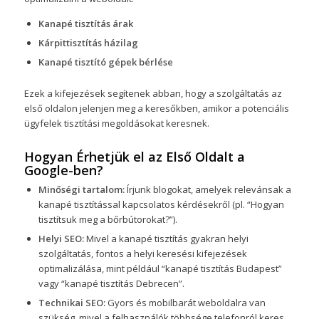
Kanapé tisztítás árak
Kárpittisztítás házilag
Kanapé tisztító gépek bérlése
Ezek a kifejezések segítenek abban, hogy a szolgáltatás az
első oldalon jelenjen meg a keresőkben, amikor a potenciális
ügyfelek tisztítási megoldásokat keresnek.
Hogyan Érhetjük el az Első Oldalt a
Google-ben?
Minőségi tartalom:
Írjunk blogokat, amelyek relevánsak a
kanapé tisztítással kapcsolatos kérdésekről (pl. “Hogyan
tisztítsuk meg a bőrbútorokat?”).
Helyi SEO:
Mivel a kanapé tisztítás gyakran helyi
szolgáltatás, fontos a helyi keresési kifejezések
optimalizálása, mint például “kanapé tisztítás Budapest”
vagy “kanapé tisztítás Debrecen”.
Technikai SEO:
Gyors és mobilbarát weboldalra van
szükség, mivel a felhasználók többsége telefonról keres