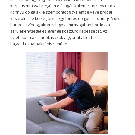
kárpittisztítással megőrzi e állagát, küllemét. Bizony nincs
könnyű dolga aki e szempontot figyelembe véve próbál
vásárolni, de kétség kívül egy fontos dolgot céloz meg. A divat
bútorok színe gyakran világos ami magában hordozza
sérülékenységét és gyenge kosztűrő képességét. Az
üzletekben az eladók is csak a gyár által leírtakra
hagyatkozhatnak jóhiszeműen.