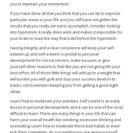
you to maintain your momentum.
If you have done all that you think that you can do to improve
particular areas in your life and you still have not gotten the
results that you really set out to accomplish, consider looking
into hypnotism. It really does work and makes it impossible for
your brain to react the way that it did before the hypnotism.
Having integrity and a clear conscience will keep your self-
esteem up and self-esteem is pivotal to personal
development! Do not cut corners, make excuses or give
yourself other reasons to feel like you are not giving life your
best effort. All of those little things will add up to a weight that
will burden you with guilt and stop your success dead in its
tracks, not to mention keeping you from getting a good night
sleep.
Learn how to moderate your activities. Self control is an early
lesson in personal development, and it can be one of the most
difficult to learn. There are many things in your life that can
harm your overall health like smoking, excessive drinking and
overeating. Learn how to moderate these bad habits or even
kick them completely. By succeeding you are giving yourself