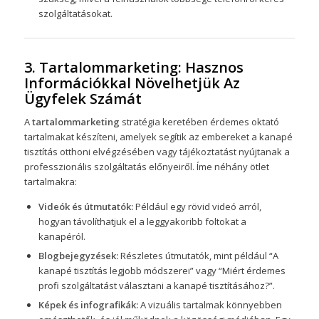
szolgáltatásokat.
3. Tartalommarketing: Hasznos
Információkkal Növelhetjük Az
Ügyfelek Számát
A
tartalommarketing
stratégia keretében érdemes oktató
tartalmakat készíteni, amelyek segítik az embereket a kanapé
tisztítás otthoni elvégzésében vagy tájékoztatást nyújtanak a
professzionális szolgáltatás előnyeiről. Íme néhány ötlet
tartalmakra:
Videók és útmutatók:
Például egy rövid videó arról,
hogyan távolíthatjuk el a leggyakoribb foltokat a
kanapéról.
Blogbejegyzések:
Részletes útmutatók, mint például “A
kanapé tisztítás legjobb módszerei” vagy “Miért érdemes
profi szolgáltatást választani a kanapé tisztításához?”.
Képek és infografikák:
A vizuális tartalmak könnyebben