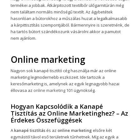
termékei a jobbak. Átkárpitozott textilbőr ülőgarnitúrán még
nem találtam normális minőségű textilt. Az ágybetétek
hasonlóan a bútorokhoz a műszálas huzat a legalkalmasabb
a kárpittisztítás szempontjából. Bármennyire is szeretnénk, de
ha tartós bútort szándékozunk vásárolni akkor a pamutot
nem ajánlom.
Online marketing
Nagyon sok kanapé tisztító cég használja már az online
marketing legmodernebb eszközeit. Ide tartozik a
keresőmarketing is, amelynek az egyik legnagyobb hazai
éllovasa az
online marketing
101 ügynökség.
Hogyan Kapcsolódik a Kanapé
Tisztítás az Online Marketinghez? – Az
Érdekes Összefüggések
A
kanapé tisztítás
és az
online marketing
elsőre két
egymástól távol eső területnek tűnhetnek. Míg az egyik a