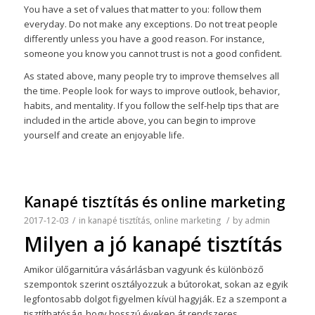
You have a set of values that matter to you: follow them
everyday. Do not make any exceptions. Do not treat people
differently unless you have a good reason. For instance,
someone you know you cannot trust is not a good confident.
As stated above, many people try to improve themselves all
the time. People look for ways to improve outlook, behavior,
habits, and mentality. If you follow the self-help tips that are
included in the article above, you can begin to improve
yourself and create an enjoyable life.
Kanapé tisztítás és online marketing
2017-12-03
/
in
kanapé tisztítás
,
online marketing
/
by
admin
Milyen a jó kanapé tisztítás
Amikor ülőgarnitúra vásárlásban vagyunk és különböző
szempontok szerint osztályozzuk a bútorokat, sokan az egyik
legfontosabb dolgot figyelmen kívül hagyják. Ez a szempont a
tisztíthatóság, hogy hosszú éveken át rendszeres