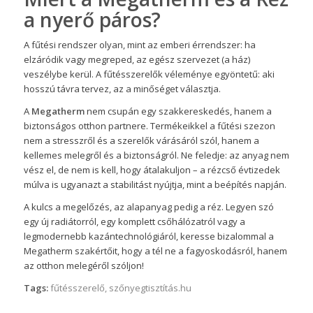
a nyerő páros?
A fűtési rendszer olyan, mint az emberi érrendszer: ha
elzáródik vagy megreped, az egész szervezet (a ház)
veszélybe kerül. A fűtésszerelők véleménye egyöntetű: aki
hosszú távra tervez, az a minőséget választja.
A
Megatherm
nem csupán egy szakkereskedés, hanem a
biztonságos otthon partnere. Termékeikkel a fűtési szezon
nem a stresszről és a szerelők várásáról szól, hanem a
kellemes melegről és a biztonságról. Ne feledje: az anyag nem
vész el, de nem is kell, hogy átalakuljon – a rézcső évtizedek
múlva is ugyanazt a stabilitást nyújtja, mint a beépítés napján.
A kulcs a megelőzés, az alapanyag pedig a réz. Legyen szó
egy új radiátorról, egy komplett csőhálózatról vagy a
legmodernebb kazántechnológiáról, keresse bizalommal a
Megatherm szakértőit, hogy a tél ne a fagyoskodásról, hanem
az otthon melegéről szóljon!
Tags:
fűtésszerelő
,
szőnyegtisztítás.hu