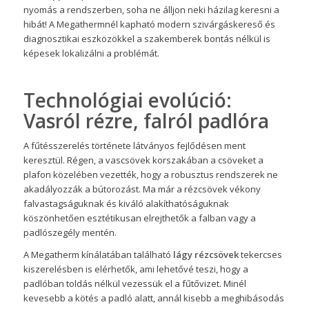
nyomás a rendszerben, soha ne álljon neki házilag keresni a
hibát! A Megathermnél kapható modern szivárgáskereső és
diagnosztikai eszközökkel a szakemberek bontás nélkül is
képesek lokalizálni a problémát.
Technológiai evolúció:
Vasról rézre, falról padlóra
A fűtésszerelés története látványos fejlődésen ment
keresztül. Régen, a vascsövek korszakában a csöveket a
plafon közelében vezették, hogy a robusztus rendszerek ne
akadályozzák a bútorozást. Ma már a rézcsövek vékony
falvastagságuknak és kiváló alakíthatóságuknak
köszönhetően esztétikusan elrejthetők a falban vagy a
padlószegély mentén.
A Megatherm kínálatában található
lágy rézcsövek
tekercses
kiszerelésben is elérhetők, ami lehetővé teszi, hogy a
padlóban toldás nélkül vezessük el a fűtővizet. Minél
kevesebb a kötés a padló alatt, annál kisebb a meghibásodás