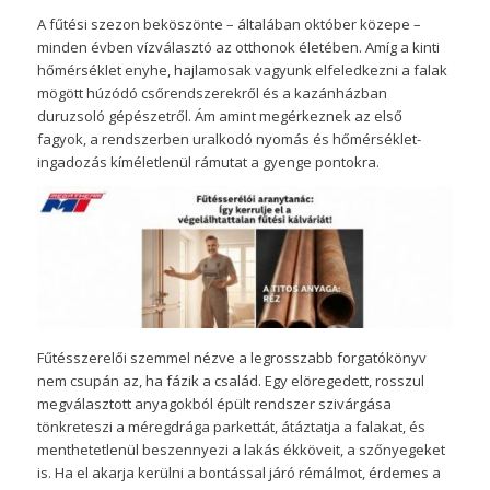
A fűtési szezon beköszönte – általában október közepe –
minden évben vízválasztó az otthonok életében. Amíg a kinti
hőmérséklet enyhe, hajlamosak vagyunk elfeledkezni a falak
mögött húzódó csőrendszerekről és a kazánházban
duruzsoló gépészetről. Ám amint megérkeznek az első
fagyok, a rendszerben uralkodó nyomás és hőmérséklet-
ingadozás kíméletlenül rámutat a gyenge pontokra.
Fűtésszerelői szemmel nézve a legrosszabb forgatókönyv
nem csupán az, ha fázik a család. Egy elöregedett, rosszul
megválasztott anyagokból épült rendszer szivárgása
tönkreteszi a méregdrága parkettát, átáztatja a falakat, és
menthetetlenül beszennyezi a lakás ékköveit, a szőnyegeket
is. Ha el akarja kerülni a bontással járó rémálmot, érdemes a