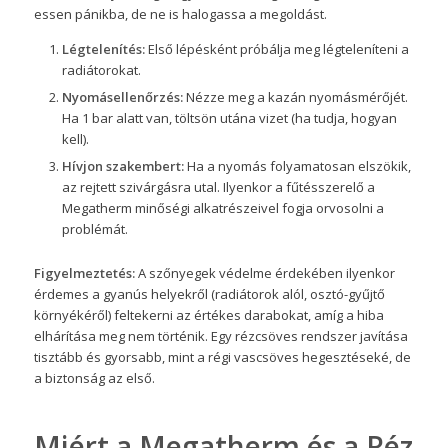
essen pánikba, de ne is halogassa a megoldást.
Légtelenítés:
Első lépésként próbálja meg légteleníteni a
radiátorokat.
Nyomásellenőrzés:
Nézze meg a kazán nyomásmérőjét.
Ha 1 bar alatt van, töltsön utána vizet (ha tudja, hogyan
kell).
Hívjon szakembert:
Ha a nyomás folyamatosan elszökik,
az rejtett szivárgásra utal. Ilyenkor a fűtésszerelő a
Megatherm minőségi alkatrészeivel fogja orvosolni a
problémát.
Figyelmeztetés:
A szőnyegek védelme érdekében ilyenkor
érdemes a gyanús helyekről (radiátorok alól, osztó-gyűjtő
környékéről) feltekerni az értékes darabokat, amíg a hiba
elhárítása meg nem történik. Egy rézcsöves rendszer javítása
tisztább és gyorsabb, mint a régi vascsöves hegesztéseké, de
a biztonság az első.
Miért a Megatherm és a Réz