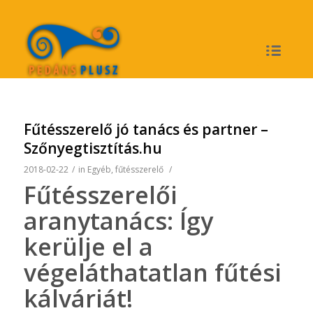
Fűtésszerelő jó tanács és partner –
Szőnyegtisztítás.hu
2018-02-22
/
in
Egyéb
,
fűtésszerelő
/
Fűtésszerelői
aranytanács: Így
kerülje el a
végeláthatatlan fűtési
kálváriát!