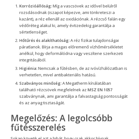
Korrózióállóság:
Míg a vascsövek az idővel belülről
rozsdásodnak (iszapot képezve, ami tönkreteszi a
kazánt), a réz ellenáll az oxidációnak. A rézcső falán egy
védőréteg alakul ki, amely évtizedekig garantálja a
sértetlenséget.
Hőtűrés és alakíthatóság:
A réz fizikai tulajdonságai
páratlanok. Bírja a magas előremenő vízhőmérsékletet
anélkül, hogy deformálódna vagy veszítene szerkezeti
integritásából.
Higiénia:
Nemcsak a fűtésben, de az ivóvízhálózatban is
verhetetlen, mivel antibakteriális hatású.
Szabványos minőség:
A Megatherm kínálatában
található rézcsövek megfelelnek az
MSZ EN 1057
szabványnak, ami garantálja a falvastagság pontosságát
és az anyag tisztaságát.
Megelőzés: A legolcsóbb
fűtésszerelés
Sokan követik el azt a hibát, hogy csak akkor hívnak