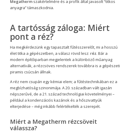
Megatherm
szakértelmére és a profik által javasolt “titkos
anyagra” támaszkodnia.
A tartósság záloga: Miért
pont a réz?
Ha megkérdezünk egy tapasztalt fűtésszerelőt, mi a hosszú
élet titka a gépészetben, a válasz rövid lesz:
réz
. Bár a
modern építőiparban megjelentek a különböző műanyag
alternatívák, a rézcsöves rendszerek továbbra is a gépészeti
piramis csúcsán állnak.
A réz nem csupán egy kémiai elem; a fűtéstechnikában ez a
megbízhatóság szinonimája. A 20. században vált igazán
népszerűvé, de a 21. század technológiai követelményei –
például a kondenzációs kazánok és a hőszivattyúk
elterjedése – még inkább felértékelték a szerepét.
Miért a Megatherm rézcsöveit
válassza?