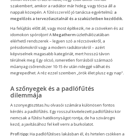
szakembert, amikor a radiátor már hideg, vagy tócsa áll a
nappali közepén. A
fűtésszerelő
jó tanácsa egyértelmű:
a
megelőzés a tervezőasztalnál és a szaküzletben kezdődik.
Ha felújítás előtt áll, vagy most építkezik, ne a csöveken és az
idomokon spóroljon! A
Megatherm
üzlethálózatában
elérhető rendszerek – legyen szó a rézcsövekről, a
présidomokról vagy a modern radiátorokról – azért
képviselnek magasabb kategóriát, mert hosszú távon
térülnek meg. Egy olcsó, ismeretlen forrásból származó
műanyag csőrendszer 10-15 év után rideggé válhat és
megrepedhet. A réz ezzel szemben „örök élet plusz egy nap”.
A szőnyegek és a padlófűtés
dilemmája
A
szonyegtisztitas.hu
olvasói számára különösen fontos
kérdés a padlófűtés. Egy rosszul kivitelezett padlófűtési kör
nemcsak a fűtési hatékonyságot rontja, de ha szivárogni
kezd, a javításához fel kell verni a burkolatot.
Profi tipp:
Ha padlófűtéses lakásban él, és hirtelen csökken a