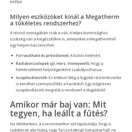
esélye.
Milyen eszközöket kínál a Megatherm
a tökéletes rendszerhez?
A rézcső önmagában csak a váz. A teljes biztonsághoz
szükség van a kiegészítőkre is, amelyeket a Megathermnél
egy helyen beszerezhet:
Forrasztható és présidomok:
A biztos kötésért.
Radiátorszelepek (pl. Herz, Honeywell):
Hogy a
hőmérsékletet helyiségenként szabályozhassa.
Iszapleválasztók:
Ez kritikus! Még a legjobb rézrendszerbe
is kerülhet szennyeződés a kazánból. Egy mágneses
iszapleválasztó megvédi a rendszert a dugulástól.
Amikor már baj van: Mit
tegyen, ha leállt a fűtés?
Ha októberben, a szezonstartkor azt tapasztalja, hogy a
radiátorok alja hideg, vagy furcsa kattogó hangokat hall, ne