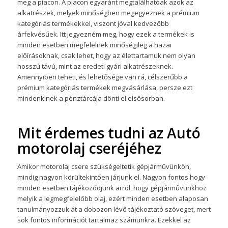
meg a piacon. A piacon egyaránt megtalálhatóak azok az
alkatrészek, melyek minőségben megegyeznek a prémium
kategóriás termékekkel, viszont jóval kedvezőbb
árfekvésűek. Itt jegyezném meg, hogy ezek a termékek is
minden esetben megfelelnek minőségileg a hazai
előírásoknak, csak lehet, hogy az élettartamuk nem olyan
hosszú távú, mint az eredeti gyári alkatrészeknek.
Amennyiben teheti, és lehetősége van rá, célszerűbb a
prémium kategóriás termékek megvásárlása, persze ezt
mindenkinek a pénztárcája dönti el elsősorban.
Mit érdemes tudni
az Autó
motorolaj cseréjéhez
Amikor motorolaj csere szükségeltetik gépjárművünkön,
mindig nagyon körültekintően járjunk el. Nagyon fontos hogy
minden esetben tájékozódjunk arról, hogy gépjárművünkhöz
melyik a legmegfelelőbb olaj, ezért minden esetben alaposan
tanulmányozzuk át a dobozon lévő tájékoztató szöveget, mert
sok fontos információt tartalmaz számunkra. Ezekkel az