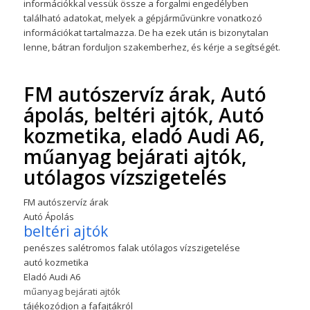
információkkal vessük össze a forgalmi engedélyben
található adatokat, melyek a gépjárművünkre vonatkozó
információkat tartalmazza. De ha ezek után is bizonytalan
lenne, bátran forduljon szakemberhez, és kérje a segítségét.
FM autószervíz árak, Autó
ápolás, beltéri ajtók, Autó
kozmetika, eladó Audi A6,
műanyag bejárati ajtók,
utólagos vízszigetelés
FM autószervíz árak
Autó Ápolás
beltéri ajtók
penészes salétromos falak utólagos vízszigetelése
autó kozmetika
Eladó Audi A6
műanyag bejárati ajtók
tájékozódjon a fafajtákról