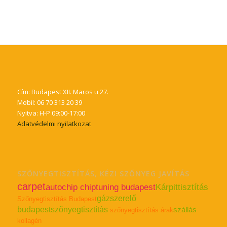
Cím: Budapest XII. Maros u 27.
Mobil: 06 70 313 20 39
Nyitva: H-P 09:00-17:00
Adatvédelmi nyilatkozat
SZŐNYEGTISZTÍTÁS, KÉZI SZŐNYEG JAVÍTÁS
carpet
autochip chiptuning budapest
Kárpittisztítás
gázszerelő
Szőnyegtisztítás Budapest
budapest
szőnyegtisztítás
szállás
szőnyegtisztítás árak
kollagén