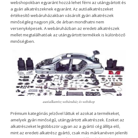
webshopokban egyaránt hozzá lehet férni az utángyártott és
a gyári alkatrészeknek egyaránt. Az autóalkatrészeket
értékesítő webáruházakban vásárolt gyári alkatrészek
minőségileg nagyon jók, de árban mondhatni nem
versenyképesek. A webáruházban az eredeti alkatrészek
mellet megtalálhatóak az utángyártott termékek is különböző
minőségben.
autóalkatrész webáruház és webshop
Prémium kategóriás jelzővel láttuk el azokat a termékeket,
amelyek gyári minőségű, utángyártott alkatrészek. Ezeket az
alkatrészeket legtöbbször ugyan az a gyártó cég állítja elő,
mint az eredeti alkatrész gyártó, csak más márkanéven jeleníti